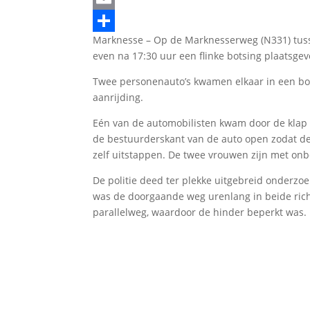
Email
Marknesse – Op de Marknesserweg (N331) tus
Delen
even na 17:30 uur een flinke botsing plaatsge
Twee personenauto’s kwamen elkaar in een bo
aanrijding.
Eén van de automobilisten kwam door de klap b
de bestuurderskant van de auto open zodat de
zelf uitstappen. De twee vrouwen zijn met onb
De politie deed ter plekke uitgebreid onderzo
was de doorgaande weg urenlang in beide rich
parallelweg, waardoor de hinder beperkt was.