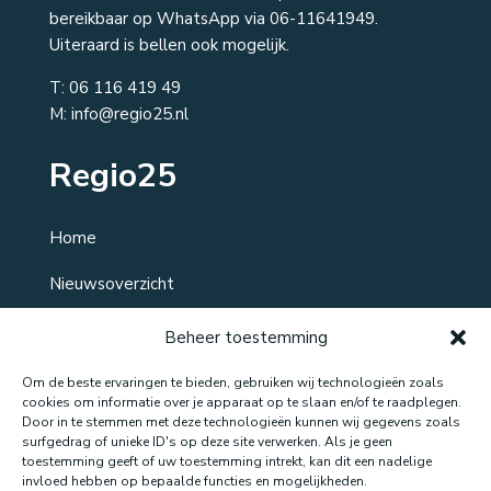
bereikbaar op WhatsApp via 06-11641949.
Uiteraard is bellen ook mogelijk.
T:
06 116 419 49
M: info@regio25.nl
Regio25
Home
Nieuwsoverzicht
Over ons
Beheer toestemming
Contact
Om de beste ervaringen te bieden, gebruiken wij technologieën zoals
cookies om informatie over je apparaat op te slaan en/of te raadplegen.
Door in te stemmen met deze technologieën kunnen wij gegevens zoals
surfgedrag of unieke ID's op deze site verwerken. Als je geen
toestemming geeft of uw toestemming intrekt, kan dit een nadelige
Website gemaakt door: LOEQ
invloed hebben op bepaalde functies en mogelijkheden.