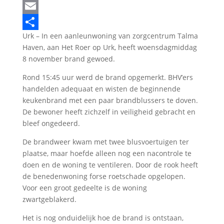
LinkedIn
Email
Urk – In een aanleunwoning van zorgcentrum Talma
Delen
Haven, aan Het Roer op Urk, heeft woensdagmiddag
8 november brand gewoed.
Rond 15:45 uur werd de brand opgemerkt. BHV’ers
handelden adequaat en wisten de beginnende
keukenbrand met een paar brandblussers te doven.
De bewoner heeft zichzelf in veiligheid gebracht en
bleef ongedeerd.
De brandweer kwam met twee blusvoertuigen ter
plaatse, maar hoefde alleen nog een nacontrole te
doen en de woning te ventileren. Door de rook heeft
de benedenwoning forse roetschade opgelopen.
Voor een groot gedeelte is de woning
zwartgeblakerd.
Het is nog onduidelijk hoe de brand is ontstaan,