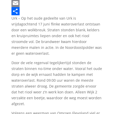
LinkedIn
Email
Urk – Op het oude gedeelte van Urk is
Delen
vrijdagochtend 17 juni flinke wateroverlast ontstaan
door een wolkbreuk. Straten stonden blank, kelders
en kruipruimtes liepen onder en ook het riool
stroomde vol. De brandweer kwam hierdoor
meerdere malen in actie. In de Noordoostpolder was
er geen wateroverlast.
Door de vele regenval tegelijkertijd stonden de
straten binnen no-time onder water. Vooral het oude
dorp en de wijk ernaast hadden te kampen met
wateroverlast. Rond 09:00 uur waren de meeste
straten alweer droog. De gemeente zorgde ervoor
dat het riool weer z’n werk kon doen. Alleen Wijk 2
verzakte een beetje, waardoor de weg moest worden
afgezet.
Volgens een weerman van Omroep Flevoland viel er