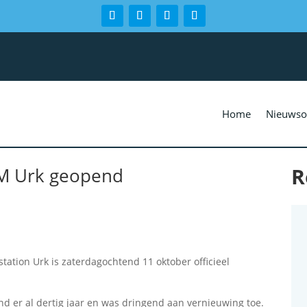
Home
Nieuwso
R
M Urk geopend
n
ation Urk is zaterdagochtend 11 oktober officieel
nd er al dertig jaar en was dringend aan vernieuwing toe.