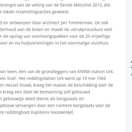
brengst van de veiling van de Eerste Meischol 2012, die
e lokale inzamelingsacties geweest.
eed en ontworpen door architect Jan Timmerman. De ook
onderhoud aan de boten en maakt de uitrukprocedure veel
oor de opslag van overlevingspakken voor de 25 vrijwillige
oor en na hulpverleningen in het voormalige sluishuis
van Veen, één van de grondleggers van KNRM-station Urk.
ien Snel’. Het reddingstation Urk werd op 10 mei 1966
 Hessel Snoek, kreeg het station de beschikking over de
ak kreeg een door de bemanning zelf gebouwd
t gebouwtje deed dienst als bergplaats en
it gebouw vervangen door een ruimere bergplaats voor de
ote reddingboot Kapiteins Hazewinkel.