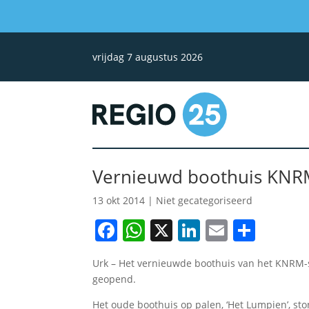
vrijdag 7 augustus 2026
Vernieuwd boothuis KNR
13 okt 2014
| Niet gecategoriseerd
Facebook
WhatsApp
X
LinkedIn
Email
Dele
Urk – Het vernieuwde boothuis van het KNRM-st
geopend.
Het oude boothuis op palen, ‘Het Lumpien’, sto