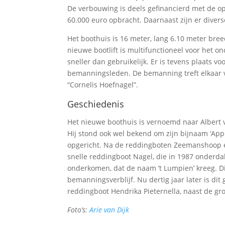
De verbouwing is deels gefinancierd met de op
60.000 euro opbracht. Daarnaast zijn er divers
Het boothuis is 16 meter, lang 6.10 meter br
nieuwe bootlift is multifunctioneel voor het 
sneller dan gebruikelijk. Er is tevens plaats v
bemanningsleden. De bemanning treft elkaar v
“Cornelis Hoefnagel”.
Geschiedenis
Het nieuwe boothuis is vernoemd naar Albert 
Hij stond ook wel bekend om zijn bijnaam ‘App
opgericht. Na de reddingboten Zeemanshoop en
snelle reddingboot Nagel, die in 1987 onderd
onderkomen, dat de naam ’t Lumpien’ kreeg. Di
bemanningsverblijf. Nu dertig jaar later is d
reddingboot Hendrika Pieternella, naast de gr
Foto’s:
Arie van Dijk