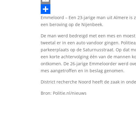
Email
Emmeloord – Een 23-jarige man uit Almere is
Delen
een beroving op de Nijenbeek.
De man werd bedreigd met een mes en moest 
tweetal er in een auto vandoor gingen. Politie
parkeerplaats op de Saturnusstraat. Op dat m
een korte achtervolging één van de mannen k
ontkomen. De 26-jarige Emmeloorder werd over
mes aangetroffen en in beslag genomen.
District recherche Noord heeft de zaak in ond
Bron: Politie.nl/nieuws