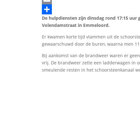
Email
De hulpdiensten zijn dinsdag rond 17:15 uur
Delen
Volendamstraat in Emmeloord.
Er kwamen korte tijd vlammen uit de schoors
gewaarschuwd door de buren, waarna men 112
Bij aankomst van de brandweer waren er geen
vrij. De brandweer zette een ladderwagen in
smeulende resten in het schoorsteenkanaal w