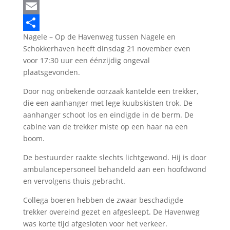
LinkedIn
Email
Nagele – Op de Havenweg tussen Nagele en
Delen
Schokkerhaven heeft dinsdag 21 november even
voor 17:30 uur een éénzijdig ongeval
plaatsgevonden.
Door nog onbekende oorzaak kantelde een trekker,
die een aanhanger met lege kuubskisten trok. De
aanhanger schoot los en eindigde in de berm. De
cabine van de trekker miste op een haar na een
boom.
De bestuurder raakte slechts lichtgewond. Hij is door
ambulancepersoneel behandeld aan een hoofdwond
en vervolgens thuis gebracht.
Collega boeren hebben de zwaar beschadigde
trekker overeind gezet en afgesleept. De Havenweg
was korte tijd afgesloten voor het verkeer.