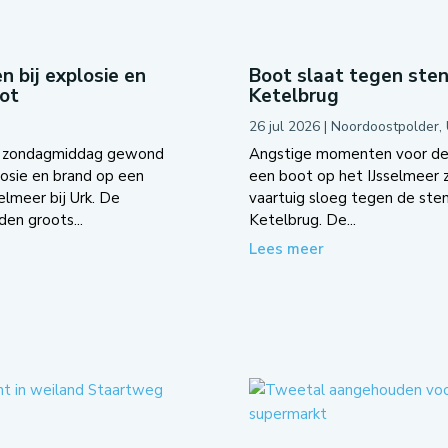
bij explosie en
Boot slaat tegen ste
oot
Ketelbrug
26 jul 2026
|
Noordoostpolder
,
n zondagmiddag gewond
Angstige momenten voor de
losie en brand op een
een boot op het IJsselmeer
elmeer bij Urk. De
vaartuig sloeg tegen de ste
den groots...
Ketelbrug. De...
Lees meer