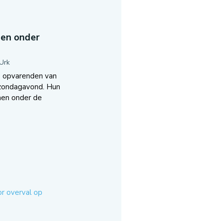
nen onder
Urk
 opvarenden van
 zondagavond. Hun
nen onder de