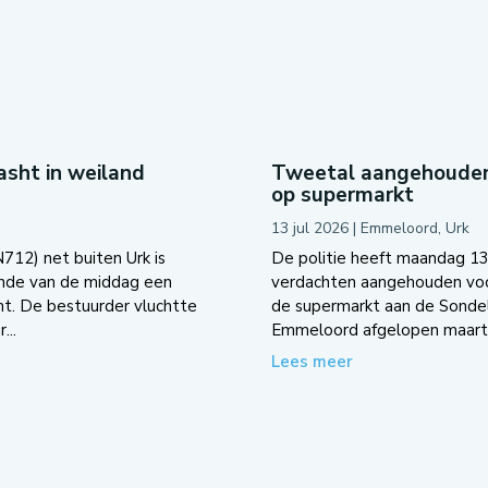
sht in weiland
Tweetal aangehouden
op supermarkt
13 jul 2026
|
Emmeloord
,
Urk
12) net buiten Urk is
De politie heeft maandag 13
inde van de middag een
verdachten aangehouden voo
t. De bestuurder vluchtte
de supermarkt aan de Sondel
...
Emmeloord afgelopen maart..
Lees meer