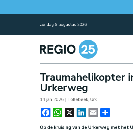
zondag 9 augustus 2026
Traumahelikopter in
Urkerweg
14 jan 2026
|
Tollebeek
,
Urk
Facebook
WhatsApp
X
LinkedIn
Email
Dele
Op de kruising van de Urkerweg met het 