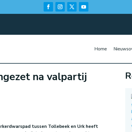
Home
Nieuwsov
gezet na valpartij
R
n
Urkerdwarspad tussen Tollebeek en Urk heeft