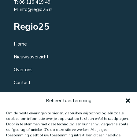
T:
06 116 419 49
M: info@regio25.nl
Regio25
Home
Nieuwsoverzicht
Over ons
Contact
Beheer toestemming
Om de beste ervaringen te bieden, gebruiken wij technologieën zoals
cookies om informatie over je apparaat op te slaan en/of te raadplegen.
Door in te stemmen met deze technologieën kunnen wij gegevens zoals
surfgedrag of unieke ID's op deze site verwerken. Als je geen
toestemming geeft of uw toestemming intrekt, kan dit een nadelige