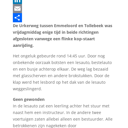
LinkedIn
Email
De Urkerweg tussen Emmeloord en Tollebeek was
Delen
vrijdagmiddag enige tijd in beide richtingen
afgesloten vanwege een flinke kop-staart
aanrijding.
Het ongeluk gebeurde rond 14:45 uur. Door nog
onbekende oorzaak botsten een lesauto, bestelauto
en een busje achterop elkaar. De weg lag bezaaid
met glasscherven en andere brokstukken. Door de
klap werd het lesbord op het dak van de lesauto
weggeslingerd.
Geen gewonden
In de lesauto zat een leerling achter het stuur met
naast hem een instructeur. In de andere twee
voertuigen zaten allebei alleen een bestuurder. Alle
betrokkenen zijn nagekeken door