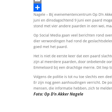
Email
Nagele – Bij evenementencentrum Op D’n Akk
Delen
juni en dinsdagochtend 9 juni een paard mogel
stond met vier andere paarden in een wei, ma
Op Social Media gaan veel berichten rond ove
dier verwondingen had rond de geslachtsdele
goed met het paard.
Het is niet de eerste keer dat een paard slac
zijn al meerdere paarden, door onbekende oorz
Emmeloord bij een drachtige merrie. Dit liep t
Volgens de politie is tot nu toe slechts een d
Er zijn nog geen aanhoudingen verricht. De pol
mensen, die informatie hebben, zich te melde
Foto: Op D’n Akker Nagele