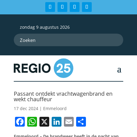
zondag 9 augustus 2026
Passant ontdekt vrachtwagenbrand en
wekt chauffeur
17 dec 2024
|
Emmeloord
Facebook
WhatsApp
X
LinkedIn
Email
Delen
Emmeloord – De brandweer heeft in de nacht van