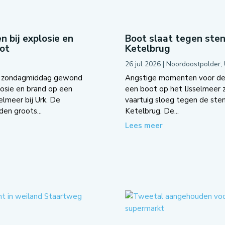
bij explosie en
Boot slaat tegen ste
oot
Ketelbrug
26 jul 2026
|
Noordoostpolder
,
n zondagmiddag gewond
Angstige momenten voor de
losie en brand op een
een boot op het IJsselmeer
elmeer bij Urk. De
vaartuig sloeg tegen de ste
den groots...
Ketelbrug. De...
Lees meer