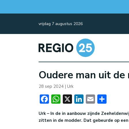
vrijdag 7 augustus 2026
Oudere man uit de
28 sep 2024
|
Urk
Facebook
WhatsApp
X
LinkedIn
Email
Dele
Urk – In de in aanbouw zijnde Zeeheldenw
zitten in de modder. Dat gebeurde op ee