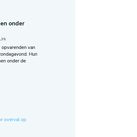
nen onder
Urk
 opvarenden van
 zondagavond. Hun
nen onder de