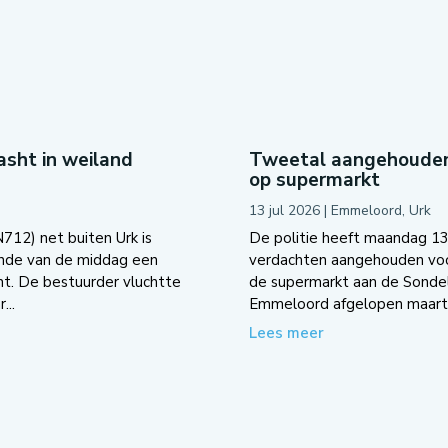
sht in weiland
Tweetal aangehouden
op supermarkt
13 jul 2026
|
Emmeloord
,
Urk
12) net buiten Urk is
De politie heeft maandag 13
inde van de middag een
verdachten aangehouden voo
t. De bestuurder vluchtte
de supermarkt aan de Sondel
...
Emmeloord afgelopen maart..
Lees meer