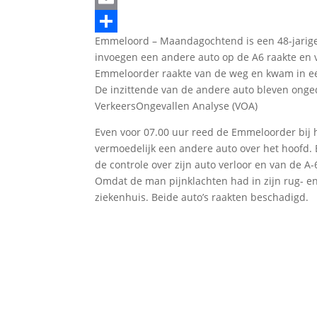
Email
Emmeloord – Maandagochtend is een 48-jarige
Delen
invoegen een andere auto op de A6 raakte en v
Emmeloorder raakte van de weg en kwam in ee
De inzittende van de andere auto bleven onged
VerkeersOngevallen Analyse (VOA)
Even voor 07.00 uur reed de Emmeloorder bij h
vermoedelijk een andere auto over het hoofd.
de controle over zijn auto verloor en van de A-
Omdat de man pijnklachten had in zijn rug- en
ziekenhuis. Beide auto’s raakten beschadigd.