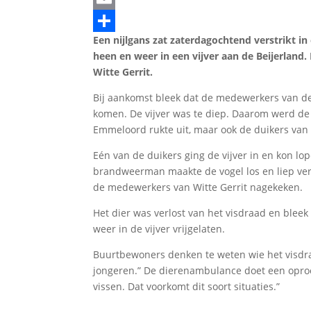
Email
Een nijlgans zat zaterdagochtend verstrikt i
Delen
heen en weer in een vijver aan de Beijerlan
Witte Gerrit.
Bij aankomst bleek dat de medewerkers van de
komen. De vijver was te diep. Daarom werd de
Emmeloord rukte uit, maar ook de duikers van
Eén van de duikers ging de vijver in en kon l
brandweerman maakte de vogel los en liep ver
de medewerkers van Witte Gerrit nagekeken.
Het dier was verlost van het visdraad en bleek 
weer in de vijver vrijgelaten.
Buurtbewoners denken te weten wie het visdra
jongeren.” De dierenambulance doet een oproep
vissen. Dat voorkomt dit soort situaties.”