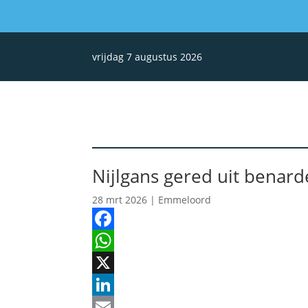
vrijdag 7 augustus 2026
Nijlgans gered uit benarde
28 mrt 2026
|
Emmeloord
Facebook
WhatsApp
X
LinkedIn