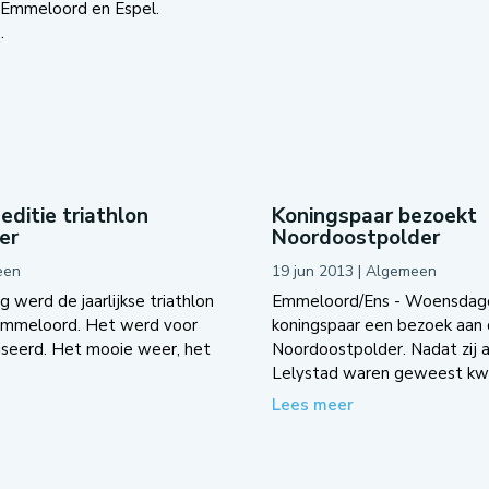
 Emmeloord en Espel.
.
editie triathlon
Koningspaar bezoekt
er
Noordoostpolder
een
19 jun 2013
|
Algemeen
werd de jaarlijkse triathlon
Emmeloord/Ens - Woensdago
Emmeloord. Het werd voor
koningspaar een bezoek aan
iseerd. Het mooie weer, het
Noordoostpolder. Nadat zij a
Lelystad waren geweest kwa
Lees meer