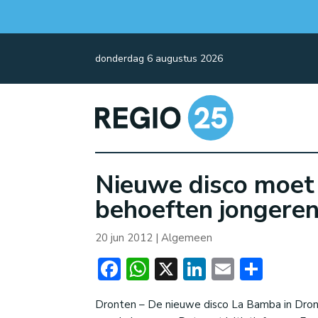
donderdag 6 augustus 2026
Nieuwe disco moet 
behoeften jongere
20 jun 2012
|
Algemeen
Facebook
WhatsApp
X
LinkedIn
Email
Dele
Dronten – De nieuwe disco La Bamba in Dron