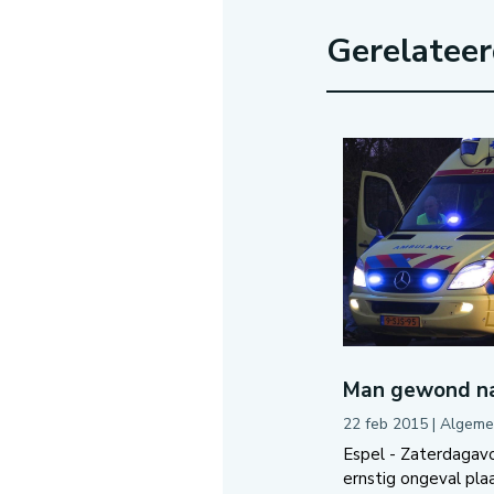
Gerelatee
Man gewond na
22 feb 2015
|
Algeme
Espel - Zaterdagavo
ernstig ongeval pl