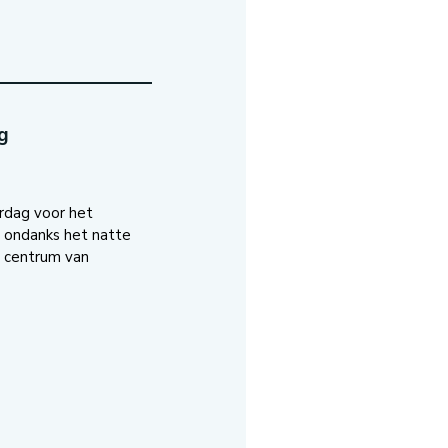
g
rdag voor het
r ondanks het natte
t centrum van