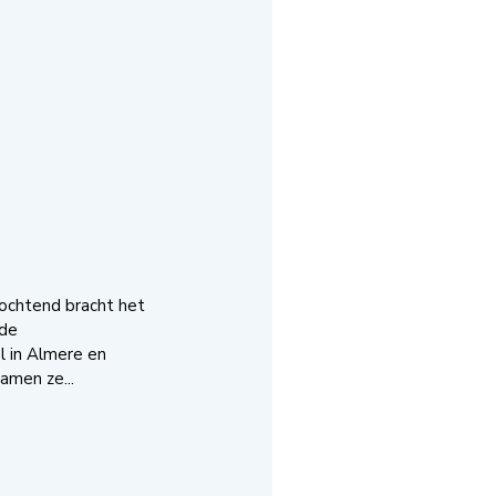
chtend bracht het
 de
l in Almere en
men ze...