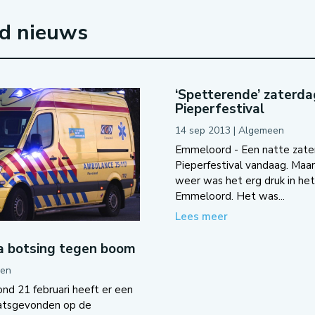
rd nieuws
‘Spetterende’ zaterda
Pieperfestival
14 sep 2013
|
Algemeen
Emmeloord - Een natte zate
Pieperfestival vandaag. Maa
weer was het erg druk in he
Emmeloord. Het was...
Lees meer
 botsing tegen boom
en
nd 21 februari heeft er een
aatsgevonden op de