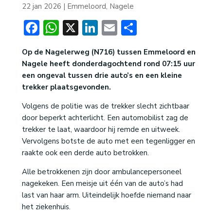
22 jan 2026
|
Emmeloord
,
Nagele
Facebook
WhatsApp
X
LinkedIn
Email
Delen
Op de Nagelerweg (N716) tussen Emmeloord en
Nagele heeft donderdagochtend rond 07:15 uur
een ongeval tussen drie auto’s en een kleine
trekker plaatsgevonden.
Volgens de politie was de trekker slecht zichtbaar
door beperkt achterlicht. Een automobilist zag de
trekker te laat, waardoor hij remde en uitweek.
Vervolgens botste de auto met een tegenligger en
raakte ook een derde auto betrokken.
Alle betrokkenen zijn door ambulancepersoneel
nagekeken. Een meisje uit één van de auto’s had
last van haar arm. Uiteindelijk hoefde niemand naar
het ziekenhuis.