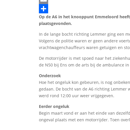
Email
Op de A6 in het knooppunt Emmeloord heeft
Delen
plaatsgevonden.
In de lange bocht richting Lemmer ging een mo
Volgens de politie waren er geen andere voert
vrachtwagenchauffeurs waren getuigen en stop
De motorrijder is met spoed naar het ziekenhu
de N50 bij Ens om de arts bij de ambulance in 
Onderzoek
Hoe het ongeluk kon gebeuren, is nog onbekend
gedaan. De bocht van de A6 richting Lemmer w
werd rond 12:00 uur weer vrijgegeven.
Eerder ongeluk
Begin maart vond er aan het einde van dezelf
ongeval plaats met een motorrijder. Toen ove