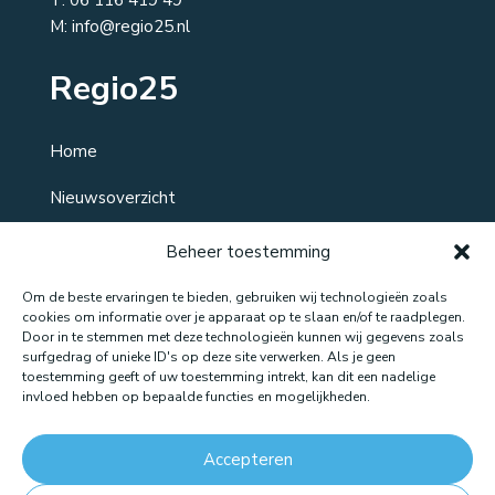
M: info@regio25.nl
Regio25
Home
Nieuwsoverzicht
Over ons
Beheer toestemming
Contact
Om de beste ervaringen te bieden, gebruiken wij technologieën zoals
cookies om informatie over je apparaat op te slaan en/of te raadplegen.
Door in te stemmen met deze technologieën kunnen wij gegevens zoals
surfgedrag of unieke ID's op deze site verwerken. Als je geen
toestemming geeft of uw toestemming intrekt, kan dit een nadelige
Website gemaakt door: LOEQ
invloed hebben op bepaalde functies en mogelijkheden.
Accepteren