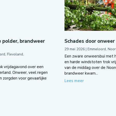
 polder, brandweer
Schades door onweer
29 mei 2026
|
Emmeloord
,
Noor
ord
,
Flevoland
,
Een zware onweersbui met ha
en harde windstoten trok vri
k vrijdagavond over een
van de middag over de Noor
erland. Onweer, veel regen
brandweer kwam...
 zorgden voor gevaarlijke
Lees meer