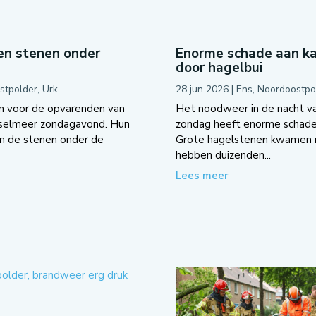
en stenen onder
Enorme schade aan ka
door hagelbui
stpolder
,
Urk
28 jun 2026
|
Ens
,
Noordoostpo
 voor de opvarenden van
Het noodweer in de nacht v
sselmeer zondagavond. Hun
zondag heeft enorme schade 
en de stenen onder de
Grote hagelstenen kwamen 
hebben duizenden...
Lees meer