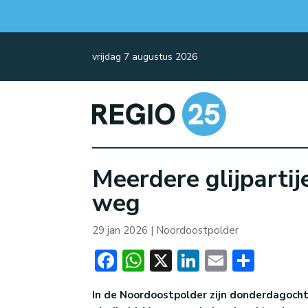
vrijdag 7 augustus 2026
Meerdere glijparti
weg
29 jan 2026
|
Noordoostpolder
Facebook
WhatsApp
X
LinkedIn
Email
Dele
In de Noordoostpolder zijn donderdagoc