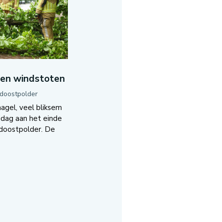
 en windstoten
doostpolder
gel, veel bliksem
jdag aan het einde
doostpolder. De