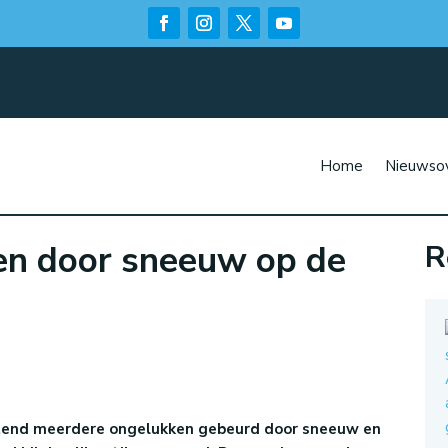
Home
Nieuwsov
jen door sneeuw op de
R
n
htend meerdere ongelukken gebeurd door sneeuw en