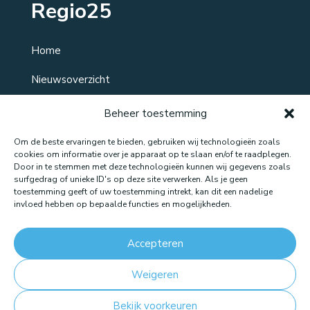
Regio25
Home
Nieuwsoverzicht
Over ons
Beheer toestemming
Contact
Om de beste ervaringen te bieden, gebruiken wij technologieën zoals
cookies om informatie over je apparaat op te slaan en/of te raadplegen.
Door in te stemmen met deze technologieën kunnen wij gegevens zoals
surfgedrag of unieke ID's op deze site verwerken. Als je geen
toestemming geeft of uw toestemming intrekt, kan dit een nadelige
Website gemaakt door: LOEQ
invloed hebben op bepaalde functies en mogelijkheden.
Accepteren
Weigeren
Bekijk voorkeuren