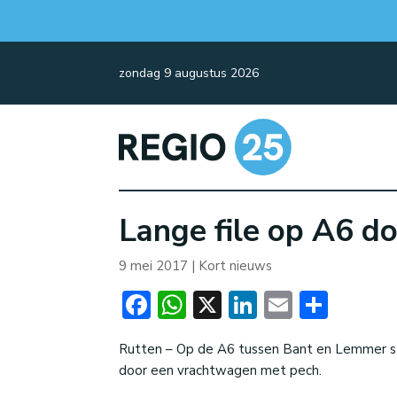
zondag 9 augustus 2026
Lange file op A6 do
9 mei 2017
|
Kort nieuws
Facebook
WhatsApp
X
LinkedIn
Email
Dele
Rutten – Op de A6 tussen Bant en Lemmer st
door een vrachtwagen met pech.