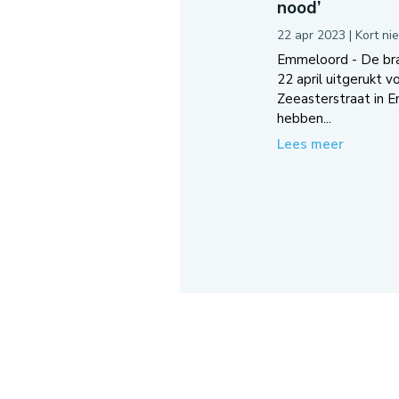
nood’
22 apr 2023
|
Kort ni
Emmeloord - De br
22 april uitgerukt v
Zeeasterstraat in 
hebben...
Lees meer