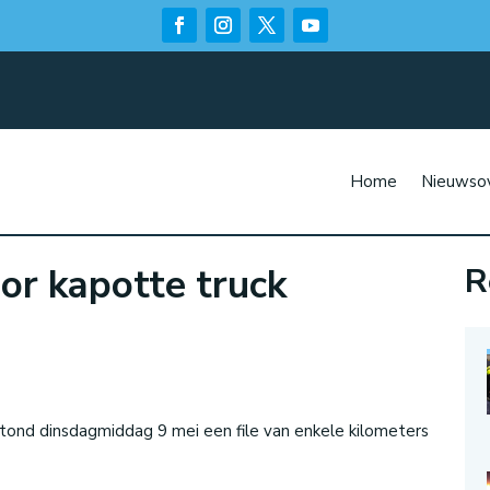
Home
Nieuwsov
or kapotte truck
R
n
ond dinsdagmiddag 9 mei een file van enkele kilometers