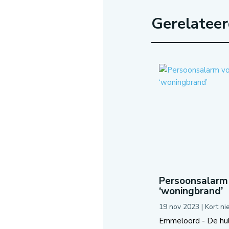
Gerelatee
Persoonsalarm 
‘woningbrand’
19 nov 2023
|
Kort n
Emmeloord - De hul