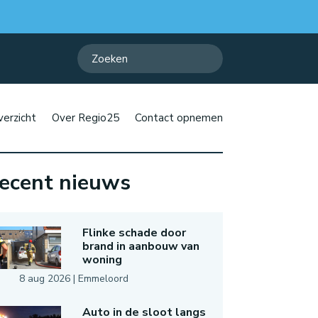
erzicht
Over Regio25
Contact opnemen
ecent nieuws
Flinke schade door
brand in aanbouw van
woning
8 aug 2026
|
Emmeloord
Auto in de sloot langs