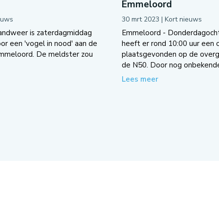
Emmeloord
euws
30 mrt 2023
|
Kort nieuws
andweer is zaterdagmiddag
Emmeloord - Donderdagoch
oor een 'vogel in nood' aan de
heeft er rond 10:00 uur een 
Emmeloord. De meldster zou
plaatsgevonden op de overg
de N50. Door nog onbekende.
Lees meer