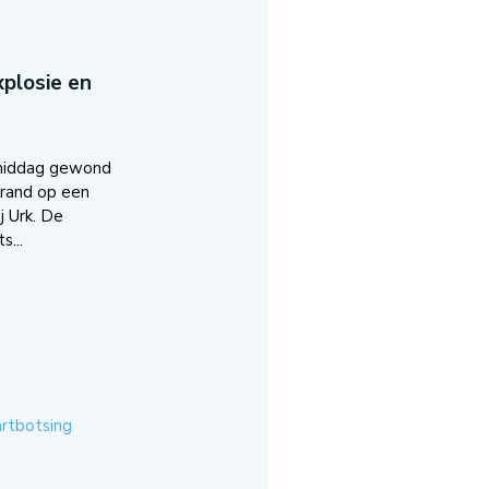
plosie en
middag gewond
brand op een
j Urk. De
s...