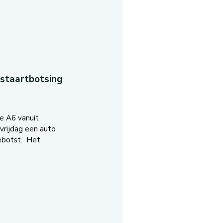
-staartbotsing
e A6 vanuit
vrijdag een auto
ebotst. Het