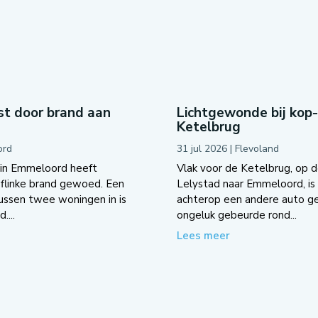
t door brand aan
Lichtgewonde bij kop
Ketelbrug
ord
31 jul 2026
|
Flevoland
 in Emmeloord heeft
Vlak voor de Ketelbrug, op d
flinke brand gewoed. Een
Lelystad naar Emmeloord, is 
tussen twee woningen in is
achterop een andere auto g
....
ongeluk gebeurde rond...
Lees meer