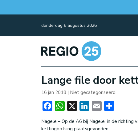
donderdag 6 augustus 2026
Lange file door ke
16 jan 2018
| Niet gecategoriseerd
Facebook
WhatsApp
X
LinkedIn
Email
Dele
Nagele – Op de A6 bij Nagele, in de richting 
kettingbotsing plaatsgevonden.