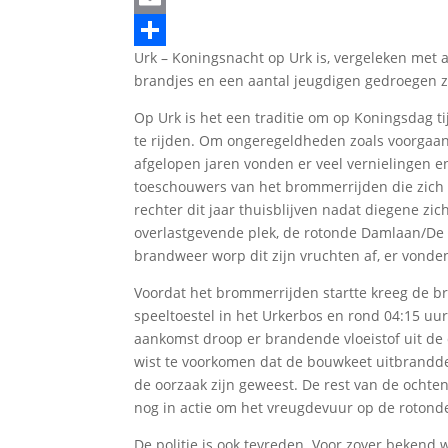
Email
Urk – Koningsnacht op Urk is, vergeleken met 
Delen
brandjes en een aantal jeugdigen gedroegen z
Op Urk is het een traditie om op Koningsdag 
te rijden. Om ongeregeldheden zoals voorgaand
afgelopen jaren vonden er veel vernielingen e
toeschouwers van het brommerrijden die zich
rechter dit jaar thuisblijven nadat diegene zic
overlastgevende plek, de rotonde Damlaan/De
brandweer worp dit zijn vruchten af, er vonde
Voordat het brommerrijden startte kreeg de 
speeltoestel in het Urkerbos en rond 04:15 u
aankomst droop er brandende vloeistof uit de
wist te voorkomen dat de bouwkeet uitbrandde.
de oorzaak zijn geweest. De rest van de ochte
nog in actie om het vreugdevuur op de rotond
De politie is ook tevreden. Voor zover bekend