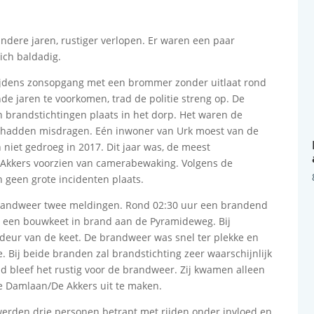
andere jaren, rustiger verlopen. Er waren een paar
ich baldadig.
tijdens zonsopgang met een brommer zonder uitlaat rond
e jaren te voorkomen, trad de politie streng op. De
n brandstichtingen plaats in het dorp. Het waren de
 hadden misdragen. Eén inwoner van Urk moest van de
h niet gedroeg in 2017. Dit jaar was, de meest
 Akkers voorzien van camerabewaking. Volgens de
n geen grote incidenten plaats.
brandweer twee meldingen. Rond 02:30 uur een brandend
ur een bouwkeet in brand aan de Pyramideweg. Bij
 deur van de keet. De brandweer was snel ter plekke en
 Bij beide branden zal brandstichting zeer waarschijnlijk
nd bleef het rustig voor de brandweer. Zij kwamen alleen
e Damlaan/De Akkers uit te maken.
 werden drie personen betrapt met rijden onder invloed en