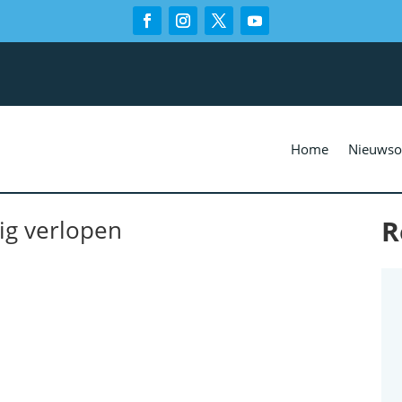
Home
Nieuwso
R
tig verlopen