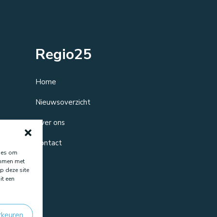
Regio25
Home
Nieuwsoverzicht
Over ons
Contact
kies om
temmen met
p deze site
it een
rkeuren