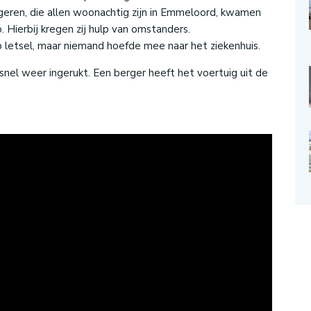
geren, die allen woonachtig zijn in Emmeloord, kwamen
Hierbij kregen zij hulp van omstanders.
letsel, maar niemand hoefde mee naar het ziekenhuis.
el weer ingerukt. Een berger heeft het voertuig uit de