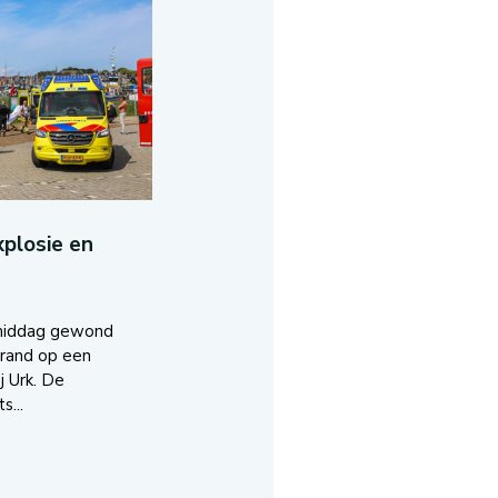
plosie en
middag gewond
brand op een
j Urk. De
s...