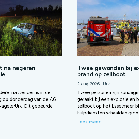
ot na negeren
Twee gewonden bij ex
ie
brand op zeilboot
2 aug 2026
|
Urk
re inzittenden is in de
Twee personen zijn zondag
g op donderdag van de A6
geraakt bij een explosie en 
 Nagele/Urk. Dit gebeurde
zeilboot op het IJsselmeer bi
hulpdiensten schaalden groot
Lees meer