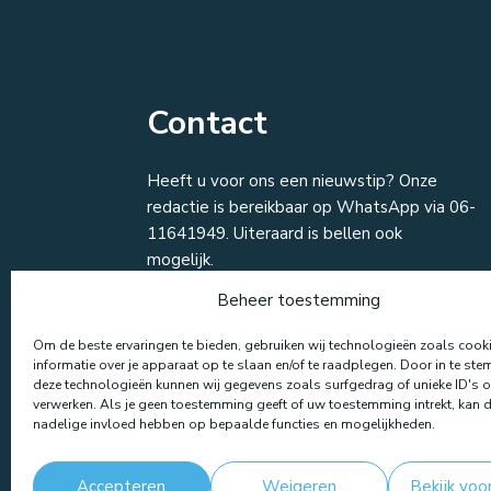
Contact
Heeft u voor ons een nieuwstip? Onze
redactie is bereikbaar op WhatsApp via 06-
11641949. Uiteraard is bellen ook
mogelijk.
Beheer toestemming
T:
06 116 419 49
M: info@regio25.nl
Om de beste ervaringen te bieden, gebruiken wij technologieën zoals coo
informatie over je apparaat op te slaan en/of te raadplegen. Door in te s
deze technologieën kunnen wij gegevens zoals surfgedrag of unieke ID's o
verwerken. Als je geen toestemming geeft of uw toestemming intrekt, kan d
nadelige invloed hebben op bepaalde functies en mogelijkheden.
Accepteren
Weigeren
Bekijk voo