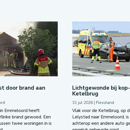
t door brand aan
Lichtgewonde bij kop
Ketelbrug
ord
31 jul 2026
|
Flevoland
 in Emmeloord heeft
Vlak voor de Ketelbrug, op d
flinke brand gewoed. Een
Lelystad naar Emmeloord, is 
tussen twee woningen in is
achterop een andere auto g
....
ongeluk gebeurde rond...