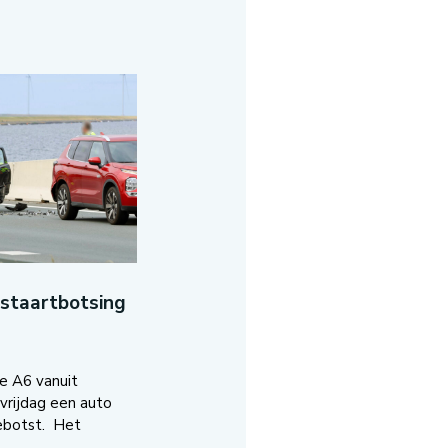
-staartbotsing
e A6 vanuit
vrijdag een auto
ebotst. Het