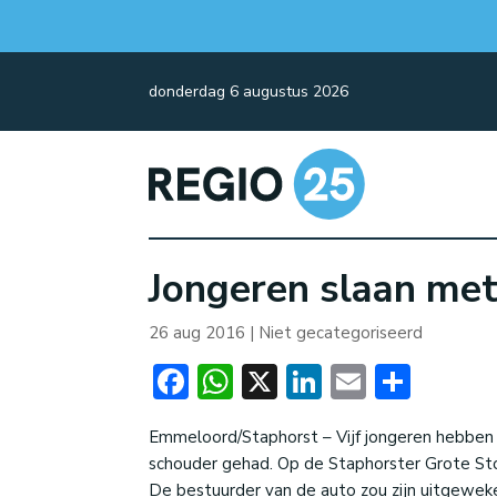
donderdag 6 augustus 2026
Jongeren slaan met
26 aug 2016
| Niet gecategoriseerd
Facebook
WhatsApp
X
LinkedIn
Email
Dele
Emmeloord/Staphorst – Vijf jongeren hebben
schouder gehad. Op de Staphorster Grote Sto
De bestuurder van de auto zou zijn uitgewek