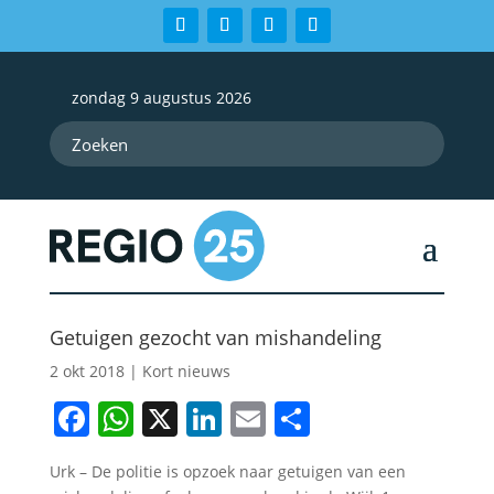
zondag 9 augustus 2026
Getuigen gezocht van mishandeling
2 okt 2018
|
Kort nieuws
Facebook
WhatsApp
X
LinkedIn
Email
Delen
Urk – De politie is opzoek naar getuigen van een