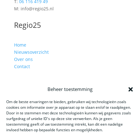
T:
06 116 419 49
M: info@regio25.nl
Regio25
Home
Nieuwsoverzicht
Over ons
Contact
Beheer toestemming
Website gemaakt door: LOEQ
Om de beste ervaringen te bieden, gebruiken wij technologieën zoals
cookies om informatie over je apparaat op te slaan en/of te raadplegen.
Door in te stemmen met deze technologieën kunnen wij gegevens zoals
surfgedrag of unieke ID's op deze site verwerken. Als je geen
toestemming geeft of uw toestemming intrekt, kan dit een nadelige
invloed hebben op bepaalde functies en mogelijkheden.