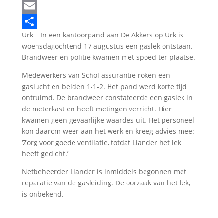
LinkedIn
Email
Urk – In een kantoorpand aan De Akkers op Urk is
Delen
woensdagochtend 17 augustus een gaslek ontstaan.
Brandweer en politie kwamen met spoed ter plaatse.
Medewerkers van Schol assurantie roken een
gaslucht en belden 1-1-2. Het pand werd korte tijd
ontruimd. De brandweer constateerde een gaslek in
de meterkast en heeft metingen verricht. Hier
kwamen geen gevaarlijke waardes uit. Het personeel
kon daarom weer aan het werk en kreeg advies mee:
‘Zorg voor goede ventilatie, totdat Liander het lek
heeft gedicht.’
Netbeheerder Liander is inmiddels begonnen met
reparatie van de gasleiding. De oorzaak van het lek,
is onbekend.