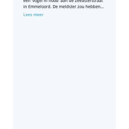
een 'vogel in nood' aan de Zeeasterstraat
in Emmeloord. De meldster zou hebben...
Lees meer