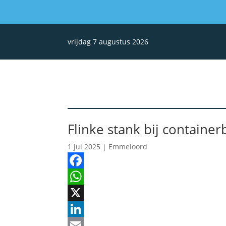
vrijdag 7 augustus 2026
Flinke stank bij containe
1 jul 2025
|
Emmeloord
Facebook
WhatsApp
X
LinkedIn