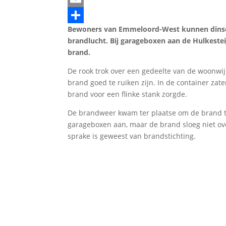
Email
Bewoners van Emmeloord-West kunnen dinsd
Delen
brandlucht. Bij garageboxen aan de Hulkestei
brand.
De rook trok over een gedeelte van de woonwi
brand goed te ruiken zijn. In de container zat
brand voor een flinke stank zorgde.
De brandweer kwam ter plaatse om de brand te
garageboxen aan, maar de brand sloeg niet over
sprake is geweest van brandstichting.