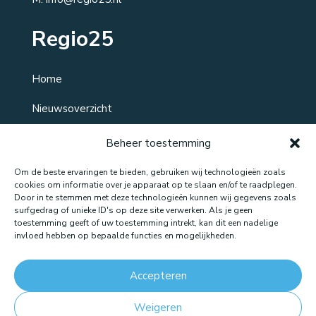
Regio25
Home
Nieuwsoverzicht
Over ons
Beheer toestemming
Contact
Om de beste ervaringen te bieden, gebruiken wij technologieën zoals
cookies om informatie over je apparaat op te slaan en/of te raadplegen.
Door in te stemmen met deze technologieën kunnen wij gegevens zoals
surfgedrag of unieke ID's op deze site verwerken. Als je geen
toestemming geeft of uw toestemming intrekt, kan dit een nadelige
Website gemaakt door: LOEQ
invloed hebben op bepaalde functies en mogelijkheden.
Accepteren
Weigeren