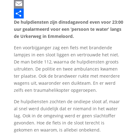
LinkedIn
Email
De hulpdiensten zijn dinsdagavond even voor 23:00
Delen
uur gealarmeerd voor een ‘persoon te water’ langs
de Urkerweg in Emmeloord.
Een voorbijganger zag een fiets met brandende
lampjes in een sloot liggen en vertrouwde het niet.
De man belde 112, waarna de hulpdiensten groots
uitrukten. De politie en twee ambulances kwamen
ter plaatse. Ook de brandweer rukte met meerdere
wagens uit, waaronder een duikteam. En er werd
zelfs een traumahelikopter opgeroepen.
De hulpdiensten zochten de ondiepe sloot af, maar
al snel werd duidelijk dat er niemand in het water
lag. Ook in de omgeving werd er geen slachtoffer
gevonden. Hoe de fiets in de sloot terecht is
gekomen en waarom, is allebei onbekend.