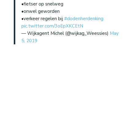
•fietser op snelweg
•onwel geworden
•verkeer regelen bij
#dodenherdenking
pic.twitter.com/3oEpXKCEtN
— Wijkagent Michel (@wijkag_Weessies)
May
5, 2019