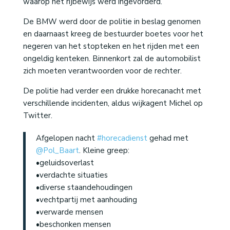
waarop het rijbewijs werd ingevorderd.
De BMW werd door de politie in beslag genomen
en daarnaast kreeg de bestuurder boetes voor het
negeren van het stopteken en het rijden met een
ongeldig kenteken. Binnenkort zal de automobilist
zich moeten verantwoorden voor de rechter.
De politie had verder een drukke horecanacht met
verschillende incidenten, aldus wijkagent Michel op
Twitter.
Afgelopen nacht
#horecadienst
gehad met
@Pol_Baart
. Kleine greep:
•geluidsoverlast
•verdachte situaties
•diverse staandehoudingen
•vechtpartij met aanhouding
•verwarde mensen
•beschonken mensen