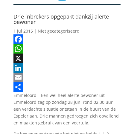
Drie inbrekers opgepakt dankzij alerte
bewoner
1 jul 2015
| Niet gecategoriseerd
Facebook
WhatsApp
X
LinkedIn
Email
Emmeloord – Een wel heel alerte bewoner uit
Delen
Emmeloord zag op zondag 28 juni rond 02:30 uur
een verdachte situatie ontstaan in de buurt van de
Espelerlaan. Drie mannen gedroegen zich opvallend
en maakten gebruik van een voertuig.
De bewoner vertrouwde het niet en belde 1-1-2.