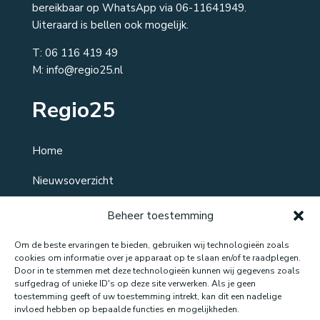
bereikbaar op WhatsApp via 06-11641949.
Uiteraard is bellen ook mogelijk.
T:
06 116 419 49
M: info@regio25.nl
Regio25
Home
Nieuwsoverzicht
Over ons
Beheer toestemming
Contact
Om de beste ervaringen te bieden, gebruiken wij technologieën zoals
cookies om informatie over je apparaat op te slaan en/of te raadplegen.
Door in te stemmen met deze technologieën kunnen wij gegevens zoals
surfgedrag of unieke ID's op deze site verwerken. Als je geen
toestemming geeft of uw toestemming intrekt, kan dit een nadelige
Website gemaakt door: LOEQ
invloed hebben op bepaalde functies en mogelijkheden.