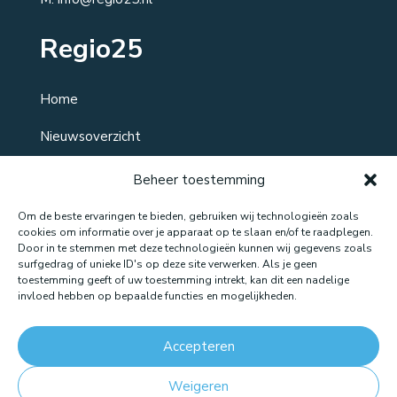
Regio25
Home
Nieuwsoverzicht
Over ons
Beheer toestemming
Contact
Om de beste ervaringen te bieden, gebruiken wij technologieën zoals
cookies om informatie over je apparaat op te slaan en/of te raadplegen.
Door in te stemmen met deze technologieën kunnen wij gegevens zoals
surfgedrag of unieke ID's op deze site verwerken. Als je geen
toestemming geeft of uw toestemming intrekt, kan dit een nadelige
Website gemaakt door: LOEQ
invloed hebben op bepaalde functies en mogelijkheden.
Accepteren
Weigeren