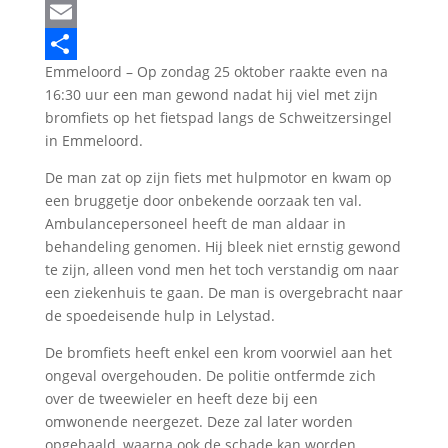
LinkedIn
Email
Emmeloord – Op zondag 25 oktober raakte even na
Delen
16:30 uur een man gewond nadat hij viel met zijn
bromfiets op het fietspad langs de Schweitzersingel
in Emmeloord.
De man zat op zijn fiets met hulpmotor en kwam op
een bruggetje door onbekende oorzaak ten val.
Ambulancepersoneel heeft de man aldaar in
behandeling genomen. Hij bleek niet ernstig gewond
te zijn, alleen vond men het toch verstandig om naar
een ziekenhuis te gaan. De man is overgebracht naar
de spoedeisende hulp in Lelystad.
De bromfiets heeft enkel een krom voorwiel aan het
ongeval overgehouden. De politie ontfermde zich
over de tweewieler en heeft deze bij een
omwonende neergezet. Deze zal later worden
opgehaald, waarna ook de schade kan worden