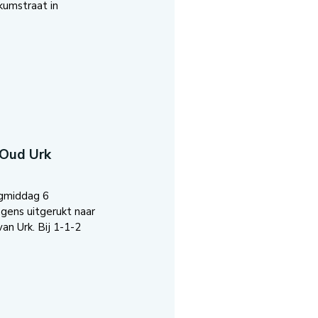
kumstraat in
 Oud Urk
agmiddag 6
ens uitgerukt naar
an Urk. Bij 1-1-2