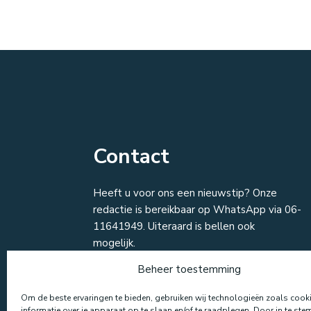
Contact
Heeft u voor ons een nieuwstip? Onze
redactie is bereikbaar op WhatsApp via 06-
11641949. Uiteraard is bellen ook
mogelijk.
Beheer toestemming
T:
06 116 419 49
M: info@regio25.nl
Om de beste ervaringen te bieden, gebruiken wij technologieën zoals coo
informatie over je apparaat op te slaan en/of te raadplegen. Door in te s