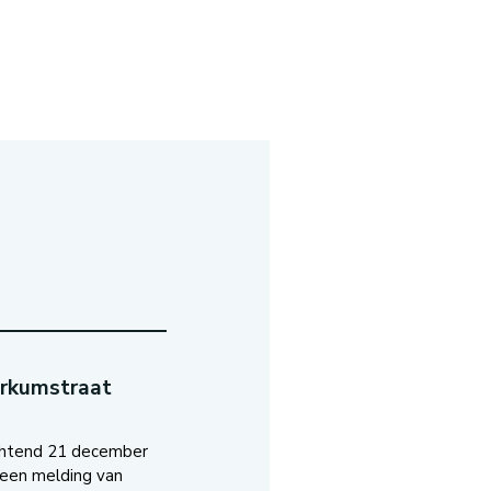
orkumstraat
htend 21 december
 een melding van