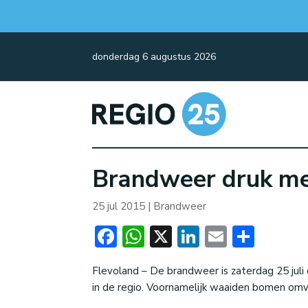
donderdag 6 augustus 2026
Brandweer druk m
25 jul 2015
|
Brandweer
Facebook
WhatsApp
X
LinkedIn
Email
Dele
Flevoland – De brandweer is zaterdag 25 jul
in de regio. Voornamelijk waaiden bomen omve