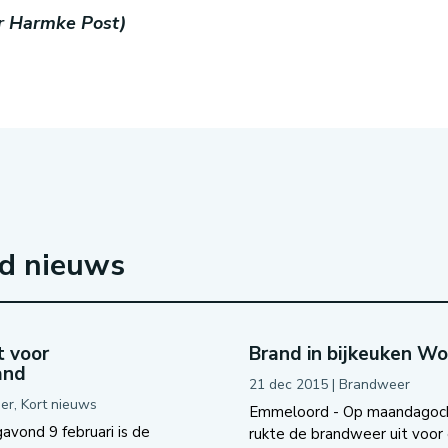
or Harmke Post)
rd nieuws
 voor
Brand in bijkeuken W
and
21 dec 2015
|
Brandweer
er
,
Kort nieuws
Emmeloord - Op maandagoc
avond 9 februari is de
rukte de brandweer uit voor