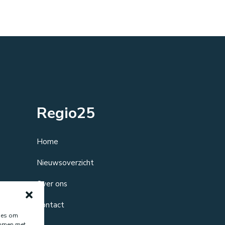
Regio25
Home
Nieuwsoverzicht
Over ons
Contact
kies om
temmen met