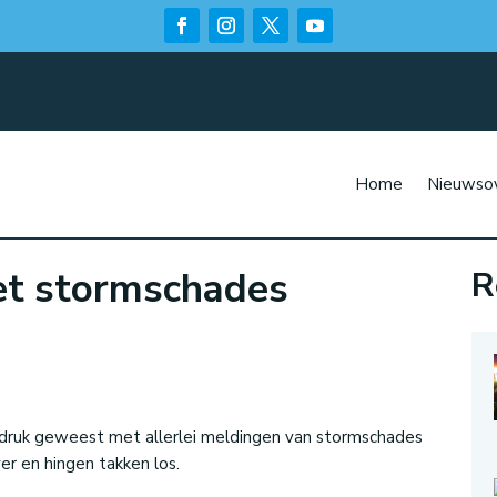
Home
Nieuwsov
et stormschades
R
n
i druk geweest met allerlei meldingen van stormschades
r en hingen takken los.