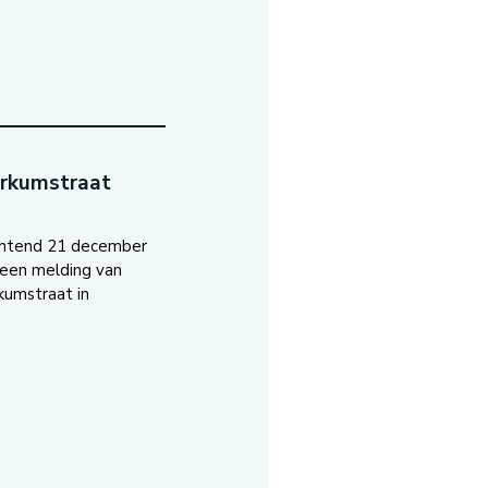
orkumstraat
htend 21 december
 een melding van
kumstraat in