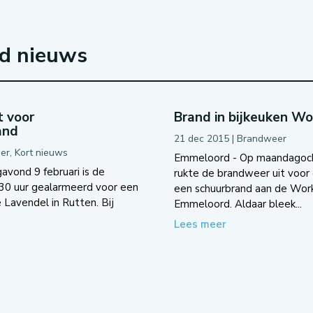
rd nieuws
 voor
Brand in bijkeuken W
and
21 dec 2015
|
Brandweer
er
,
Kort nieuws
Emmeloord - Op maandagoc
avond 9 februari is de
rukte de brandweer uit voor
30 uur gealarmeerd voor een
een schuurbrand aan de Wor
Lavendel in Rutten. Bij
Emmeloord. Aldaar bleek...
Lees meer