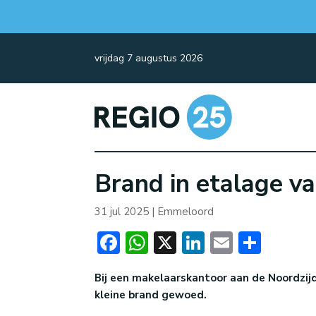
vrijdag 7 augustus 2026
Brand in etalage v
31 jul 2025
|
Emmeloord
Facebook
WhatsApp
X
LinkedIn
Email
Dele
Bij een makelaarskantoor aan de Noordzij
kleine brand gewoed.