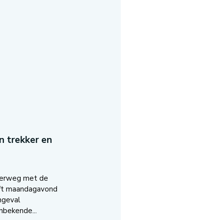
n trekker en
lerweg met de
ft maandagavond
ngeval
nbekende...