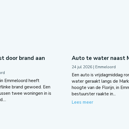
t door brand aan
Auto te water naast
24 jul 2026
|
Emmeloord
ord
Een auto is vrijdagmiddag ro
 in Emmeloord heeft
water geraakt langs de Mark
flinke brand gewoed. Een
hoogte van de Florijn, in Em
tussen twee woningen in is
bestuurster raakte in...
....
Lees meer