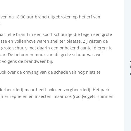
even na 18:00 uur brand uitgebroken op het erf van
.
r felle brand in een soort schuurtje die tegen een grote
se en Vollenhove waren snel ter plaatse. Zij wisten de
grote schuur, met daarin een onbekend aantal dieren, te
aar. De betonnen muur van de grote schuur was wel
t volgens de brandweer bij.
Ook over de omvang van de schade valt nog niets te
derboerderij maar heeft ook een zorgboerderij. Het park
zijn er reptielen en insecten, maar ook (roof)vogels, spinnen,