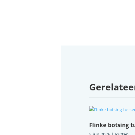
Gerelatee
Flinke botsing 
5 jun 2026
|
Rutten