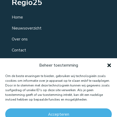
Regio25
Home
Nieuwsoverzicht
Over ons
Contact
Beheer toestemming
Om de beste ervaringen te bieden, gebruiken wij technologieën zoals
cookies om informatie over je apparaat op te slaan en/of te raadplegen.
Door in te stemmen met deze technologieën kunnen wij gegevens zoals
surfgedrag of unieke ID's op deze site verwerken. Als je geen
toestemming geeft of uw toestemming intrekt, kan dit een nadelige
Website gemaakt door: LOEQ
invloed hebben op bepaalde functies en mogelijkheden.
Accepteren