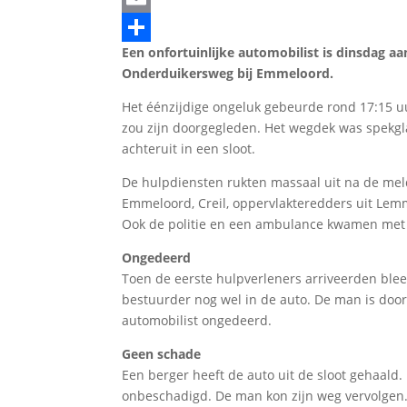
Email
Een onfortuinlijke automobilist is dinsdag a
Delen
Onderduikersweg bij Emmeloord.
Het éénzijdige ongeluk gebeurde rond 17:15 u
zou zijn doorgegleden. Het wegdek was spekg
achteruit in een sloot.
De hulpdiensten rukten massaal uit na de meld
Emmeloord, Creil, oppervlakteredders uit Lem
Ook de politie en een ambulance kwamen met 
Ongedeerd
Toen de eerste hulpverleners arriveerden bleek
bestuurder nog wel in de auto. De man is doo
automobilist ongedeerd.
Geen schade
Een berger heeft de auto uit de sloot gehaald. 
onbeschadigd. De man kon zijn weg vervolgen