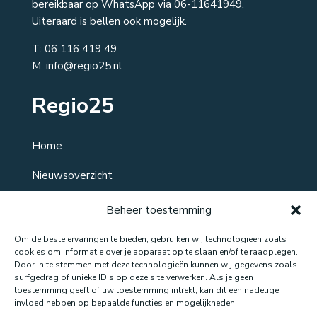
bereikbaar op WhatsApp via 06-11641949.
Uiteraard is bellen ook mogelijk.
T:
06 116 419 49
M: info@regio25.nl
Regio25
Home
Nieuwsoverzicht
Over ons
Beheer toestemming
Contact
Om de beste ervaringen te bieden, gebruiken wij technologieën zoals
cookies om informatie over je apparaat op te slaan en/of te raadplegen.
Door in te stemmen met deze technologieën kunnen wij gegevens zoals
surfgedrag of unieke ID's op deze site verwerken. Als je geen
toestemming geeft of uw toestemming intrekt, kan dit een nadelige
Website gemaakt door: LOEQ
invloed hebben op bepaalde functies en mogelijkheden.