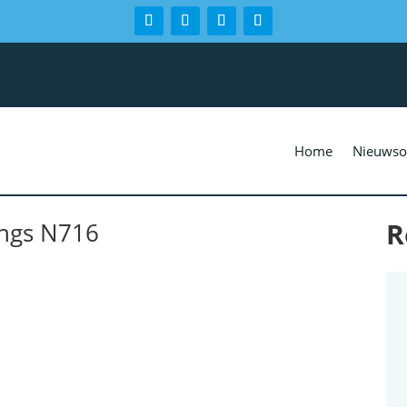
Home
Nieuwso
R
angs N716