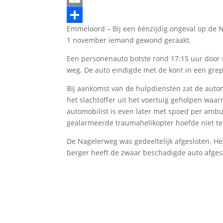
Email
Emmeloord – Bij een éénzijdig ongeval op de 
Delen
1 november iemand gewond geraakt.
Een personenauto botste rond 17:15 uur door
weg. De auto eindigde met de kont in een grep
Bij aankomst van de hulpdiensten zat de auto
het slachtoffer uit het voertuig geholpen wa
automobilist is even later met spoed per ambu
gealarmeerde traumahelikopter hoefde niet te
De Nagelerweg was gedeeltelijk afgesloten. He
berger heeft de zwaar beschadigde auto afges