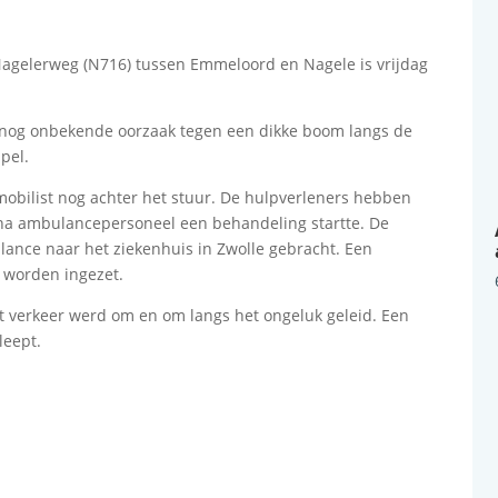
Nagelerweg (N716) tussen Emmeloord en Nagele is vrijdag
 nog onbekende oorzaak tegen een dikke boom langs de
pel.
mobilist nog achter het stuur. De hulpverleners hebben
arna ambulancepersoneel een behandeling startte. De
lance naar het ziekenhuis in Zwolle gebracht. Een
 worden ingezet.
t verkeer werd om en om langs het ongeluk geleid. Een
leept.