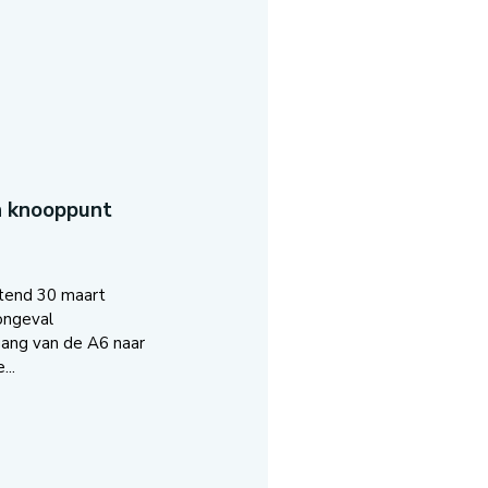
n knooppunt
tend 30 maart
ongeval
ang van de A6 naar
..