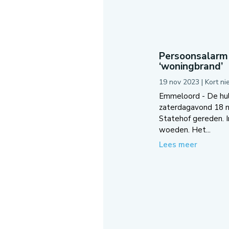
Persoonsalarm 
‘woningbrand’
19 nov 2023
|
Kort n
Emmeloord - De hul
zaterdagavond 18 
Statehof gereden. I
woeden. Het...
Lees meer