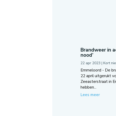
Brandweer in ac
nood’
22 apr 2023
|
Kort ni
Emmeloord - De br
22 april uitgerukt v
Zeeasterstraat in 
hebben...
Lees meer