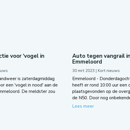
tie voor ‘vogel in
Auto tegen vangrail i
Emmeloord
euws
30 mrt 2023
|
Kort nieuws
andweer is zaterdagmiddag
Emmeloord - Donderdagoch
oor een 'vogel in nood' aan de
heeft er rond 10:00 uur een 
Emmeloord. De meldster zou
plaatsgevonden op de overg
de N50. Door nog onbekende.
Lees meer