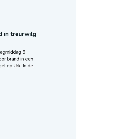
 in treurwilg
dagmiddag 5
oor brand in een
el op Urk. In de