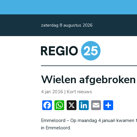
zaterdag 8 augustus 2026
Wielen afgebroken 
4 jan 2016
|
Kort nieuws
Facebook
WhatsApp
X
LinkedIn
Email
Dele
Emmeloord – Op maandag 4 januari kwamen tw
in Emmeloord.