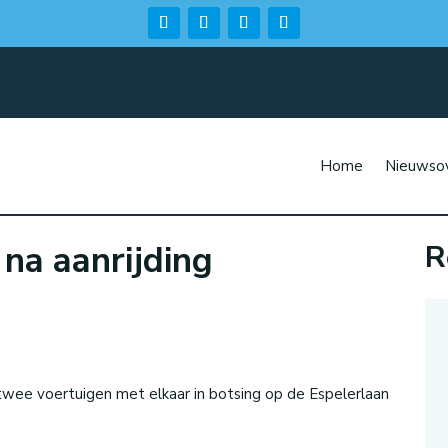
Home
Nieuwsov
na aanrijding
R
n
ee voertuigen met elkaar in botsing op de Espelerlaan