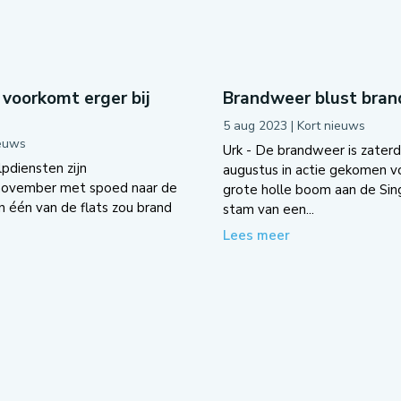
voorkomt erger bij
Brandweer blust brand
5 aug 2023
|
Kort nieuws
ieuws
Urk - De brandweer is zater
pdiensten zijn
augustus in actie gekomen v
november met spoed naar de
grote holle boom aan de Sing
n één van de flats zou brand
stam van een...
Lees meer