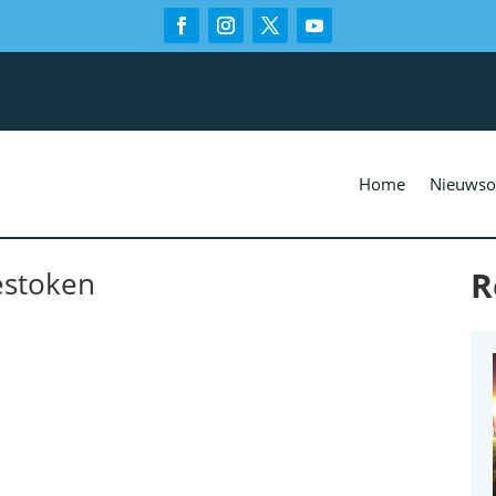
Home
Nieuwso
R
estoken