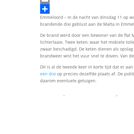
Email
Emmeloord – In de nacht van dinsdag 11 op wo
Delen
brandende dixi geblust aan de Malta in Emme
De brand werd door een bewoner van de flat Ma
lichterlaaie. Twee keten, waar het mobiele toi
zwaar beschadigd. De keten dienen als opslag
brandweer wist het vuur snel te doven. Van de 
Dit is al de tweede keer in korte tijd dat er
een dixi
op precies dezelfde plaats af. De polit
daarom eventuele getuigen.