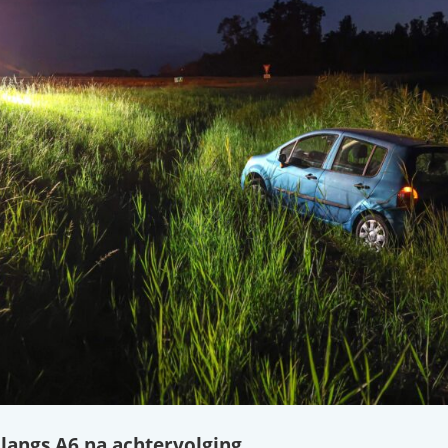
 langs A6 na achtervolging