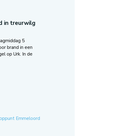
 in treurwilg
dagmiddag 5
oor brand in een
el op Urk. In de