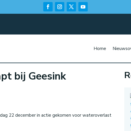
Home
Nieuwsov
pt bij Geesink
R
n
ag 22 december in actie gekomen voor wateroverlast