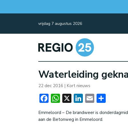
vrijdag 7 augustus 2026
Waterleiding gekna
22 dec 2016
|
Kort nieuws
Facebook
WhatsApp
X
LinkedIn
Email
Dele
Emmeloord – De brandweer is donderdagmidd
aan de Betonweg in Emmeloord.