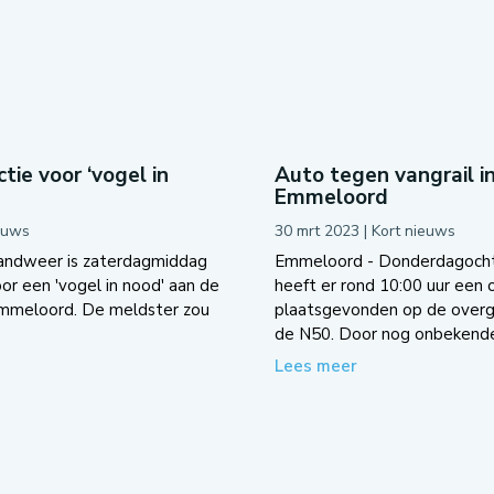
tie voor ‘vogel in
Auto tegen vangrail i
Emmeloord
euws
30 mrt 2023
|
Kort nieuws
andweer is zaterdagmiddag
Emmeloord - Donderdagoch
oor een 'vogel in nood' aan de
heeft er rond 10:00 uur een 
Emmeloord. De meldster zou
plaatsgevonden op de overg
de N50. Door nog onbekende.
Lees meer