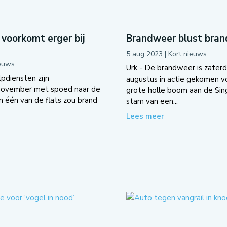
voorkomt erger bij
Brandweer blust brand
5 aug 2023
|
Kort nieuws
ieuws
Urk - De brandweer is zater
pdiensten zijn
augustus in actie gekomen v
november met spoed naar de
grote holle boom aan de Sing
n één van de flats zou brand
stam van een...
Lees meer