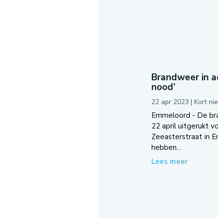
Brandweer in ac
nood’
22 apr 2023
|
Kort ni
Emmeloord - De br
22 april uitgerukt v
Zeeasterstraat in 
hebben...
Lees meer