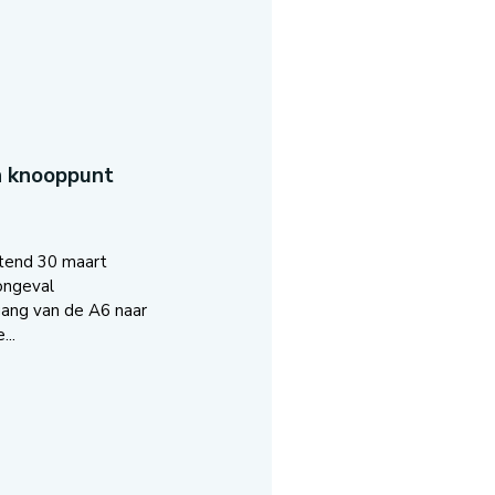
n knooppunt
tend 30 maart
ongeval
ang van de A6 naar
..