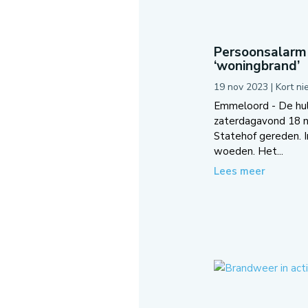
Persoonsalarm 
‘woningbrand’
19 nov 2023
|
Kort n
Emmeloord - De hul
zaterdagavond 18 
Statehof gereden. I
woeden. Het...
Lees meer