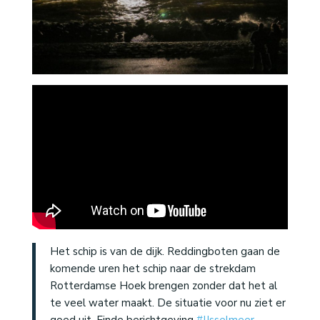
Het schip is van de dijk. Reddingboten gaan de
komende uren het schip naar de strekdam
Rotterdamse Hoek brengen zonder dat het al
te veel water maakt. De situatie voor nu ziet er