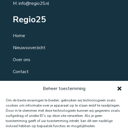
M: info@regio25.nl
Regio25
Home
Nieuwsoverzicht
Over ons
Contact
Beheer toestemming
Om de beste ervaringen te bieden, gebruiken wij technologieën zoals
cookies om informatie over je apparaat op te slaan en/of te raadplegen.
Door in te stemmen met deze technologieën kunnen wij gegevens zoals
surfgedrag of unieke ID's op deze site verwerken. Als je geen
toestemming geeft of uw toestemming intrekt, kan dit een nadelige
Website gemaakt door: LOEQ
invloed hebben op bepaalde functies en mogelijkheden.