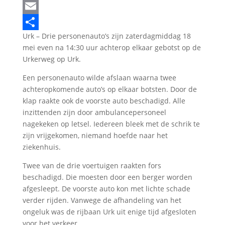
LinkedIn
Email
Urk – Drie personenauto’s zijn zaterdagmiddag 18
Delen
mei even na 14:30 uur achterop elkaar gebotst op de
Urkerweg op Urk.
Een personenauto wilde afslaan waarna twee
achteropkomende auto’s op elkaar botsten. Door de
klap raakte ook de voorste auto beschadigd. Alle
inzittenden zijn door ambulancepersoneel
nagekeken op letsel. Iedereen bleek met de schrik te
zijn vrijgekomen, niemand hoefde naar het
ziekenhuis.
Twee van de drie voertuigen raakten fors
beschadigd. Die moesten door een berger worden
afgesleept. De voorste auto kon met lichte schade
verder rijden. Vanwege de afhandeling van het
ongeluk was de rijbaan Urk uit enige tijd afgesloten
voor het verkeer.